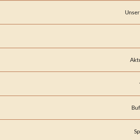
Unser
Akt
Buf
Sp