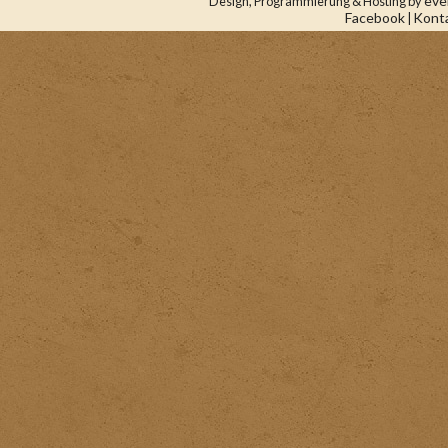
eve
Design, Programmierung & Hosting by
Facebook
Kont
|