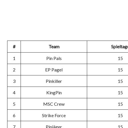
#
Team
Spieltag
1
Pin Pals
15
2
EP Pagel
15
3
Pinkiller
15
4
KingPin
15
5
MSC Crew
15
6
Strike Force
15
7
Pinjäger
15